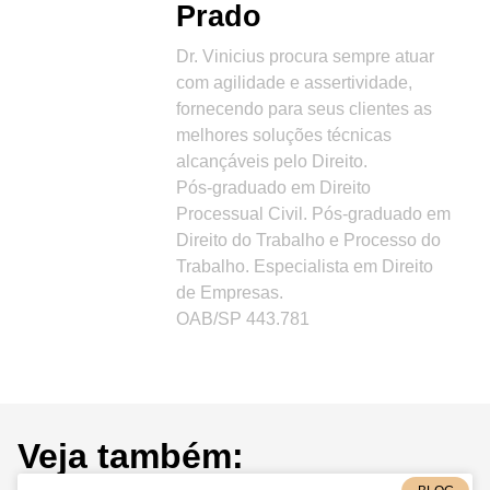
Prado
Dr. Vinicius procura sempre atuar
com agilidade e assertividade,
fornecendo para seus clientes as
melhores soluções técnicas
alcançáveis pelo Direito.
Pós-graduado em Direito
Processual Civil. Pós-graduado em
Direito do Trabalho e Processo do
Trabalho. Especialista em Direito
de Empresas.
OAB/SP 443.781
Veja também: