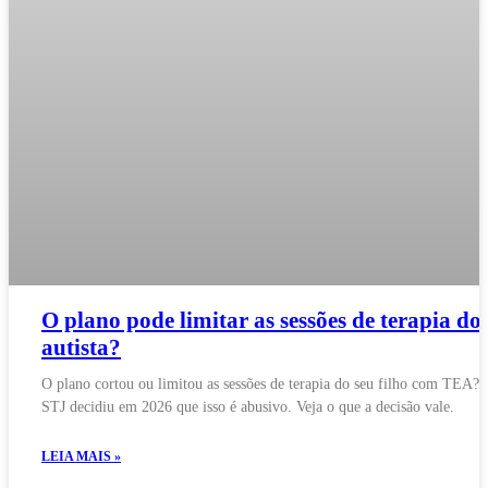
O plano pode limitar as sessões de terapia do
autista?
O plano cortou ou limitou as sessões de terapia do seu filho com TEA?
STJ decidiu em 2026 que isso é abusivo. Veja o que a decisão vale.
LEIA MAIS »