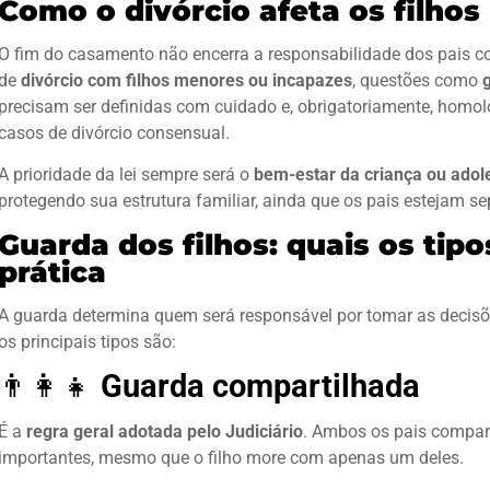
Como o divórcio afeta os filho
O fim do casamento não encerra a responsabilidade dos pais co
de
divórcio com filhos menores ou incapazes
, questões como
g
precisam ser definidas com cuidado e, obrigatoriamente, hom
casos de divórcio consensual.
A prioridade da lei sempre será o
bem-estar da criança ou adol
protegendo sua estrutura familiar, ainda que os pais estejam s
Guarda dos filhos: quais os tip
prática
A guarda determina quem será responsável por tomar as decisões
os principais tipos são:
👨‍👩‍👧
Guarda compartilhada
É a
regra geral adotada pelo Judiciário
. Ambos os pais compar
importantes, mesmo que o filho more com apenas um deles.