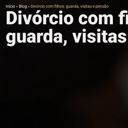
Início
»
Blog
»
Divórcio com filhos: guarda, visitas e pensão
Divórcio com f
guarda, visita