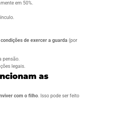
tamente em 50%.
ínculo.
 condições de exercer a guarda
(por
 a pensão.
ições legais.
uncionam as
nviver com o filho
. Isso pode ser feito