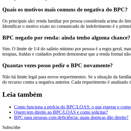
Quais os motivos mais comuns de negativa do BPC?
Os principais são: renda familiar por pessoa considerada acima do l
Identificar o motivo exato no comunicado de indeferimento é o primeir
BPC negado por renda: ainda tenho alguma chance?
Sim. O limite de 1/4 do salário mínimo por pessoa é a regra geral, m
terapias, fraldas e cuidados podem demonstrar que a renda formal não r
Quantas vezes posso pedir o BPC novamente?
Não há limite legal para novos requerimentos. Se a situação da famíl
do recurso contra a negativa anterior. Cada requerimento é analisa
Leia também
Como funciona a perícia do BPC/LOAS: o que esperar e como 
Quem tem direito ao BPC/LOAS e como solicitar?
BPC para pessoas com deficiência: quais doenças dão direito?
Subscribe