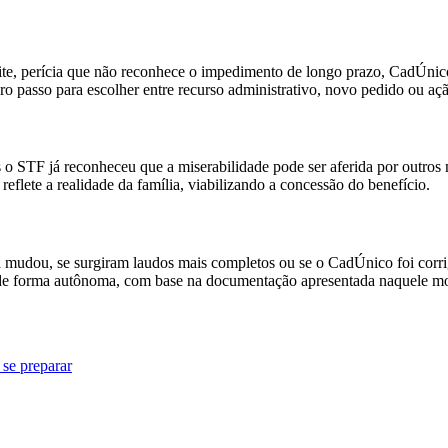
imite, perícia que não reconhece o impedimento de longo prazo, CadÚni
o passo para escolher entre recurso administrativo, novo pedido ou ação
as o STF já reconheceu que a miserabilidade pode ser aferida por outr
eflete a realidade da família, viabilizando a concessão do benefício.
ia mudou, se surgiram laudos mais completos ou se o CadÚnico foi corr
do de forma autônoma, com base na documentação apresentada naquele 
se preparar