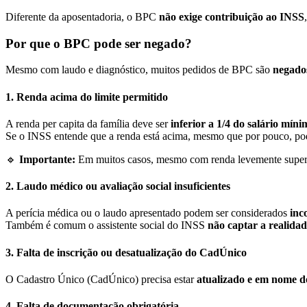
Diferente da aposentadoria, o BPC
não exige contribuição ao INSS
Por que o BPC pode ser negado?
Mesmo com laudo e diagnóstico, muitos pedidos de BPC são
negado
1.
Renda acima do limite permitido
A renda per capita da família deve ser
inferior a 1/4 do salário mín
Se o INSS entende que a renda está acima, mesmo que por pouco, po
🔹
Importante:
Em muitos casos, mesmo com renda levemente superio
2.
Laudo médico ou avaliação social insuficientes
A perícia médica ou o laudo apresentado podem ser considerados
inc
Também é comum o assistente social do INSS
não captar a realidad
3.
Falta de inscrição ou desatualização do CadÚnico
O Cadastro Único (CadÚnico) precisa estar
atualizado e em nome do
4.
Falta de documentação obrigatória