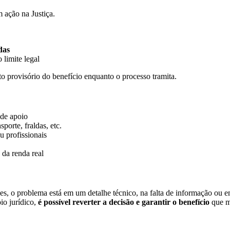
m ação na Justiça.
das
 limite legal
o provisório do benefício enquanto o processo tramita.
 de apoio
porte, fraldas, etc.
u profissionais
da renda real
zes, o problema está em um detalhe técnico, na falta de informação ou 
io jurídico,
é possível reverter a decisão e garantir o benefício
que mu