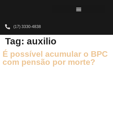
(17) 3330-4838
Tag:
auxilio
É possível acumular o BPC
com pensão por morte?