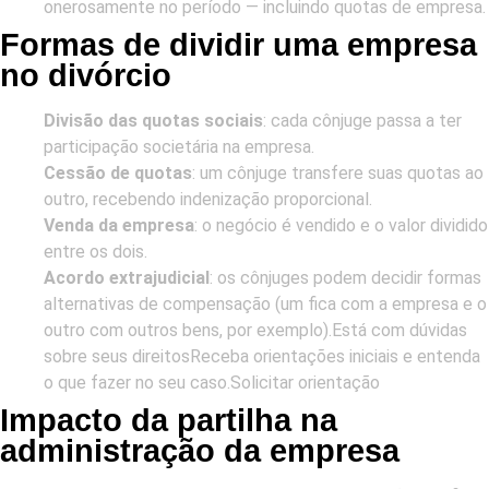
onerosamente no período — incluindo quotas de empresa.
Formas de dividir uma empresa
no divórcio
Divisão das quotas sociais
: cada cônjuge passa a ter
participação societária na empresa.
Cessão de quotas
: um cônjuge transfere suas quotas ao
outro, recebendo indenização proporcional.
Venda da empresa
: o negócio é vendido e o valor dividido
entre os dois.
Acordo extrajudicial
: os cônjuges podem decidir formas
alternativas de compensação (um fica com a empresa e o
outro com outros bens, por exemplo).Está com dúvidas
sobre seus direitosReceba orientações iniciais e entenda
o que fazer no seu caso.Solicitar orientação
Impacto da partilha na
administração da empresa