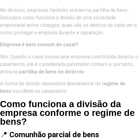
No divórcio, empresas também entram na partilha de bens.
Descubra como funciona a divisão de uma sociedade
empresarial entre cônjuges, quais são os direitos de cada um e
como proteger a empresa durante a separação.
Empresa é bem comum do casal?
Sim. Quando o casal possui uma empresa constituída durante o
casamento, ela é considerada patrimônio comum e, portanto,
entra na
partilha de bens no divórcio
.
A forma de divisão dependerá diretamente do
regime de
bens
escolhido no casamento.
Como funciona a divisão da
empresa conforme o regime de
bens?
📍
Comunhão parcial de bens