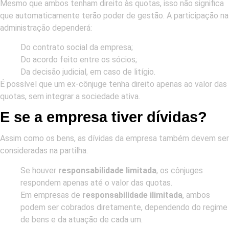
Mesmo que ambos tenham direito às quotas, isso não significa
que automaticamente terão poder de gestão. A participação na
administração dependerá:
Do contrato social da empresa;
Do acordo feito entre os sócios;
Da decisão judicial, em caso de litígio.
É possível que um ex-cônjuge tenha direito apenas ao valor das
quotas, sem integrar a sociedade ativa.
E se a empresa tiver dívidas?
Assim como os bens, as dívidas da empresa também devem ser
consideradas na partilha.
Se houver
responsabilidade limitada
, os cônjuges
respondem apenas até o valor das quotas.
Em empresas de
responsabilidade ilimitada
, ambos
podem ser cobrados diretamente, dependendo do regime
de bens e da atuação de cada um.