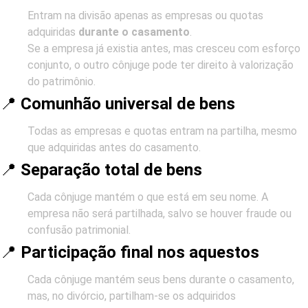
Entram na divisão apenas as empresas ou quotas
adquiridas
durante o casamento
.
Se a empresa já existia antes, mas cresceu com esforço
conjunto, o outro cônjuge pode ter direito à valorização
do patrimônio.
📍
Comunhão universal de bens
Todas as empresas e quotas entram na partilha, mesmo
que adquiridas antes do casamento.
📍
Separação total de bens
Cada cônjuge mantém o que está em seu nome. A
empresa não será partilhada, salvo se houver fraude ou
confusão patrimonial.
📍
Participação final nos aquestos
Cada cônjuge mantém seus bens durante o casamento,
mas, no divórcio, partilham-se os adquiridos