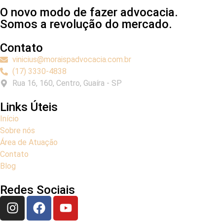
O novo modo de fazer advocacia.
Somos a revolução do mercado.
Contato
vinicius@moraispadvocacia.com.br
(17) 3330-4838
Rua 16, 160, Centro, Guaíra - SP
Links Úteis
Início
Sobre nós
Área de Atuação
Contato
Blog
Redes Sociais