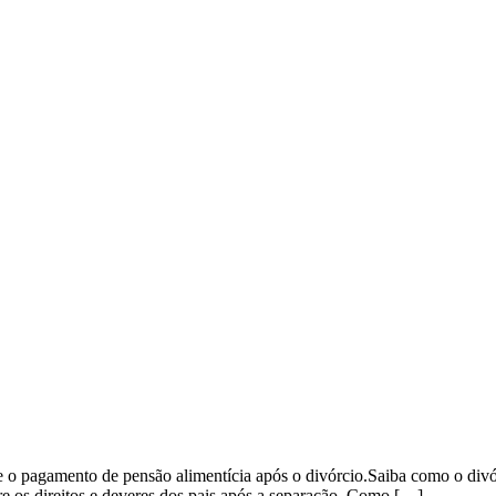
e o pagamento de pensão alimentícia após o divórcio.Saiba como o divó
bre os direitos e deveres dos pais após a separação. Como […]