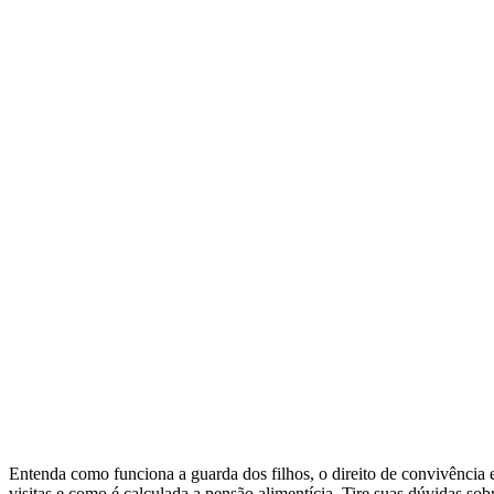
Entenda como funciona a guarda dos filhos, o direito de convivência 
visitas e como é calculada a pensão alimentícia. Tire suas dúvidas so