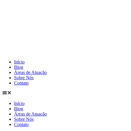
Ir
para
o
conteúdo
Início
Blog
Áreas de Atuação
Sobre Nós
Contato
Início
Blog
Áreas de Atuação
Sobre Nós
Contato