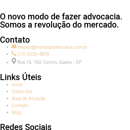
O novo modo de fazer advocacia.
Somos a revolução do mercado.
Contato
vinicius@moraispadvocacia.com.br
(17) 3330-4838
Rua 16, 160, Centro, Guaíra - SP
Links Úteis
Início
Sobre nós
Área de Atuação
Contato
Blog
Redes Sociais