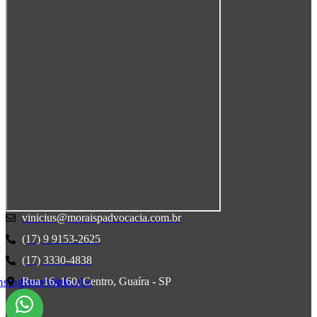
vinicius@moraispadvocacia.com.br
(17) 9 9153-2625
(17) 3330-4838
Rua 16, 160, Centro, Guaíra - SP
nstagram
Facebook
Youtube