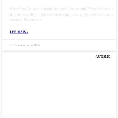
Entenda os direitos de prioridade para pessoas com TEA e saiba como
garantir esse atendimento em órgãos públicos, saúde, bancos e outros
serviços. Pessoas com
LER MAIS »
15 de setembro de 2025
AUTISMO