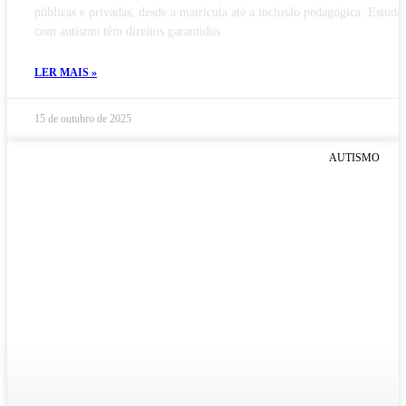
públicas e privadas, desde a matrícula até a inclusão pedagógica. Estuda
com autismo têm direitos garantidos
LER MAIS »
15 de outubro de 2025
AUTISMO