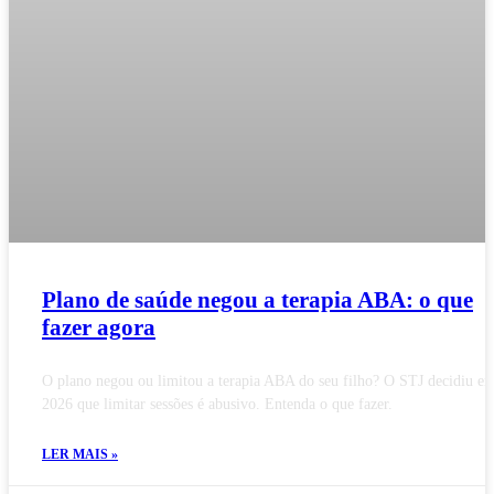
Plano de saúde negou a terapia ABA: o que
fazer agora
O plano negou ou limitou a terapia ABA do seu filho? O STJ decidiu e
2026 que limitar sessões é abusivo. Entenda o que fazer.
LER MAIS »