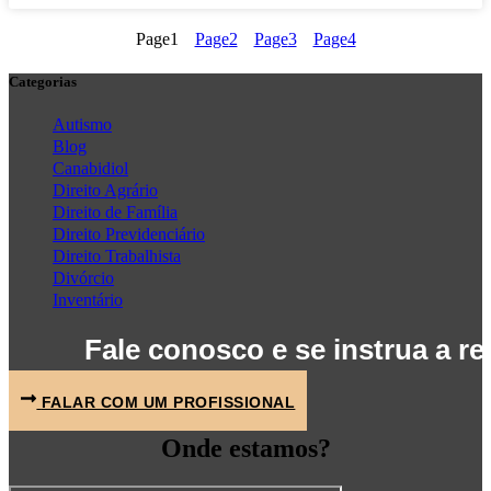
Page
1
Page
2
Page
3
Page
4
Categorias
Autismo
Blog
Canabidiol
Direito Agrário
Direito de Família
Direito Previdenciário
Direito Trabalhista
Divórcio
Inventário
Fale conosco e se instrua a r
FALAR COM UM PROFISSIONAL
Onde estamos?