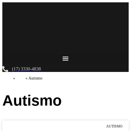
Ir
para
o
conteúdo
(17) 3330-4838
Início
»
Blog
»
Autismo
Autismo
AUTISMO